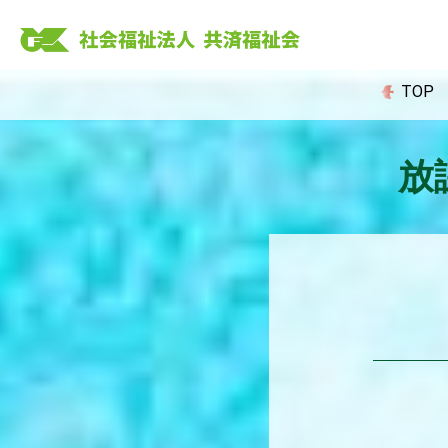
Skip
to
content
TOP
放