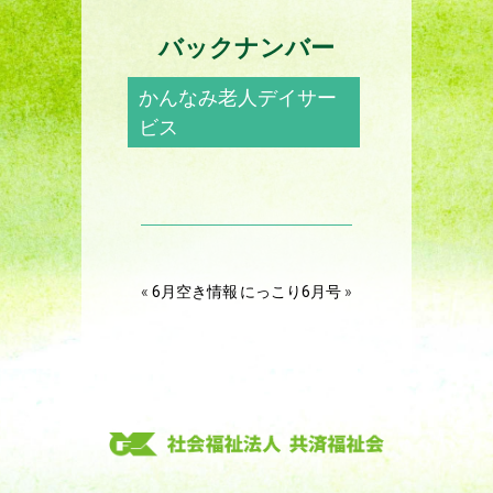
バックナンバー
かんなみ老人デイサー
ビス
«
6月空き情報
にっこり6月号
»