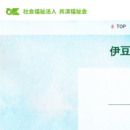
Skip
to
content
TOP
伊