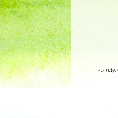
«
ふれあい