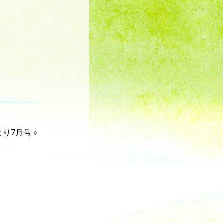
より7月号
»