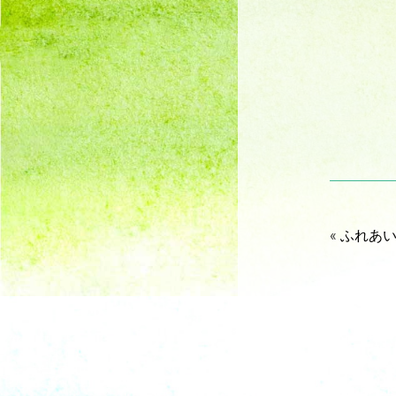
«
ふれあい