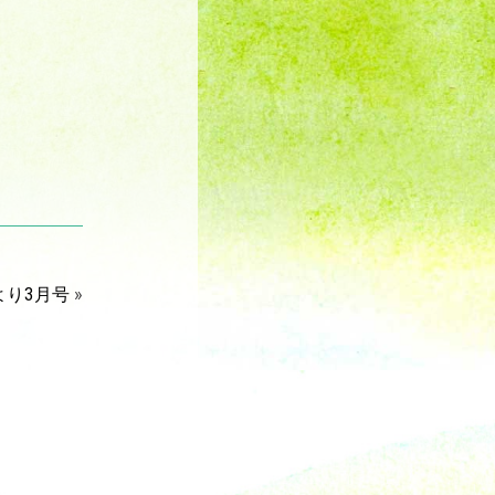
より3月号
»