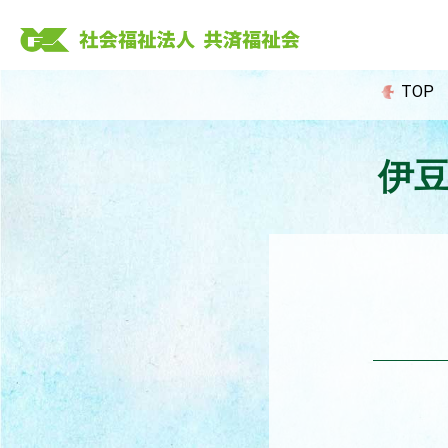
Skip
to
content
TOP
伊