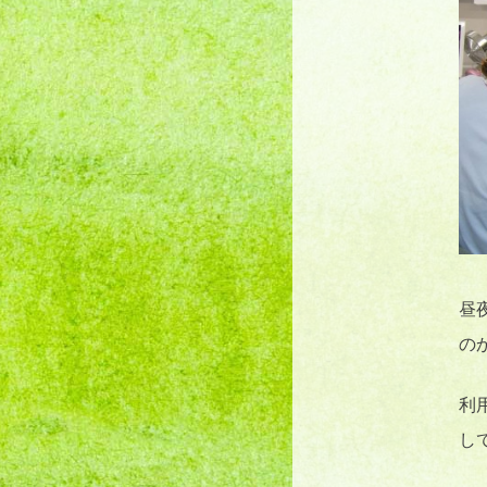
昼
の
利
し