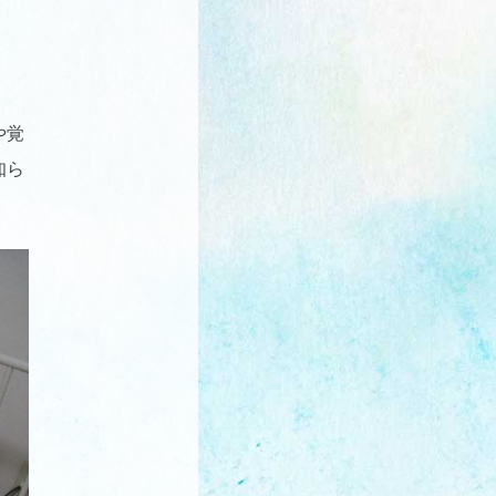
や覚
知ら