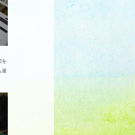
団を
も違