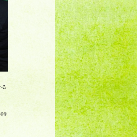
いる
期待