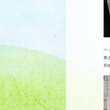
ベ
敷
和