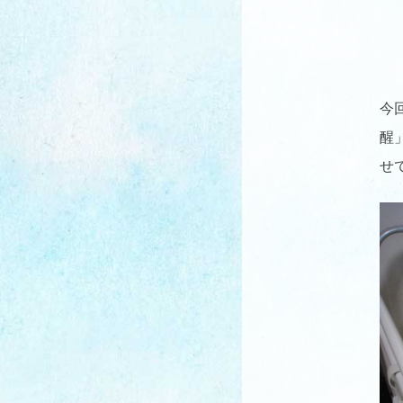
今
醒
せ