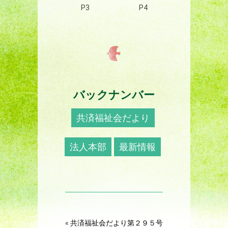
P3
P4
バックナンバー
共済福祉会だより
法人本部
最新情報
«
共済福祉会だより第２９５号