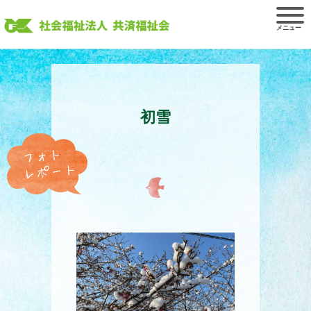
Skip
to
content
初雪