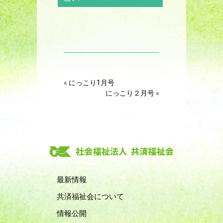
«
にっこり1月号
にっこり２月号
»
最新情報
共済福祉会について
情報公開