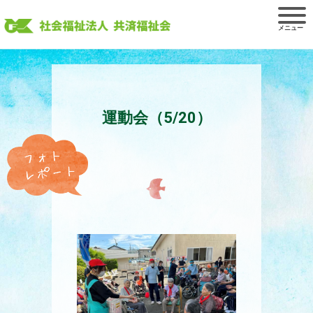
Skip
to
content
運動会（5/20）