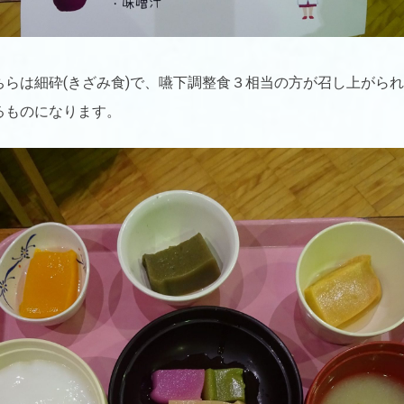
ちらは細砕(きざみ食)で、嚥下調整食３相当の方が召し上がら
るものになります。