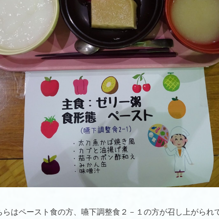
ちらはペースト食の方、嚥下調整食２－１の方が召し上がられ