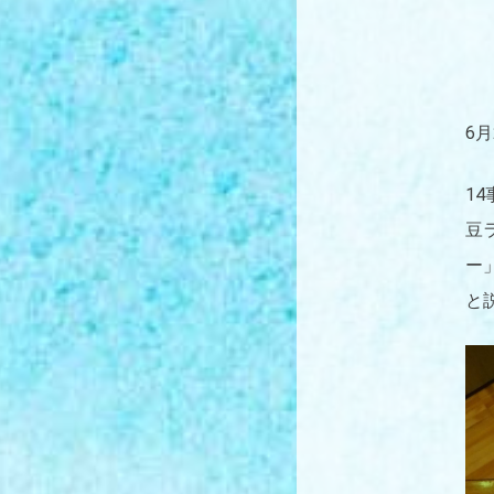
6
1
豆
ー
と