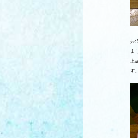
共
ま
上
す