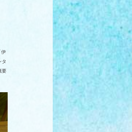
「伊
ンタ
概要