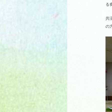
る
共
の